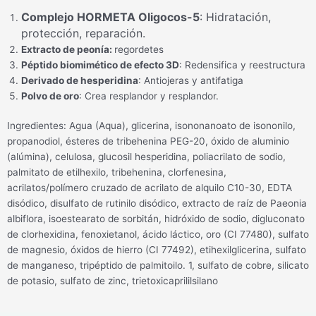
Complejo HORMETA Oligocos-5
: Hidratación,
protección, reparación.
Extracto de peonía:
regordetes
Péptido biomimético de efecto 3D
: Redensifica y reestructura
Derivado de hesperidina
: Antiojeras y antifatiga
Polvo de oro
: Crea resplandor y resplandor.
Ingredientes: Agua (Aqua), glicerina, isononanoato de isononilo,
propanodiol, ésteres de tribehenina PEG-20, óxido de aluminio
(alúmina), celulosa, glucosil hesperidina, poliacrilato de sodio,
palmitato de etilhexilo, tribehenina, clorfenesina,
acrilatos/polímero cruzado de acrilato de alquilo C10-30, EDTA
disódico, disulfato de rutinilo disódico, extracto de raíz de Paeonia
albiflora, isoestearato de sorbitán, hidróxido de sodio, digluconato
de clorhexidina, fenoxietanol, ácido láctico, oro (CI 77480), sulfato
de magnesio, óxidos de hierro (CI 77492), etihexilglicerina, sulfato
de manganeso, tripéptido de palmitoilo. 1, sulfato de cobre, silicato
de potasio, sulfato de zinc, trietoxicaprililsilano