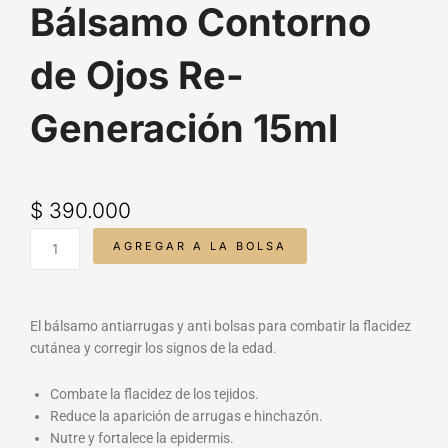
Bálsamo Contorno
de Ojos Re-
Generación 15ml
$
390.000
HormeGOLD
AGREGAR A LA BOLSA
-
Bálsamo
Contorno
de
El bálsamo antiarrugas y anti bolsas para combatir la flacidez
Ojos
cutánea y corregir los signos de la edad.
Re-
Generación
Combate la flacidez de los tejidos.
15ml
Reduce la aparición de arrugas e hinchazón.
cantidad
Nutre y fortalece la epidermis.