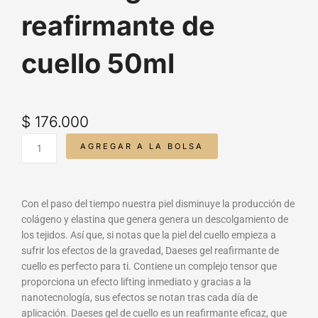
reafirmante de
cuello 50ml
$
176.000
Daeses
AGREGAR A LA BOLSA
gel
reafirmante
de
cuello
Con el paso del tiempo nuestra piel disminuye la producción de
50ml
colágeno y elastina que genera genera un descolgamiento de
cantidad
los tejidos. Así que, si notas que la piel del cuello empieza a
sufrir los efectos de la gravedad, Daeses gel reafirmante de
cuello es perfecto para ti. Contiene un complejo tensor que
proporciona un efecto lifting inmediato y gracias a la
nanotecnología, sus efectos se notan tras cada día de
aplicación. Daeses gel de cuello es un reafirmante eficaz, que