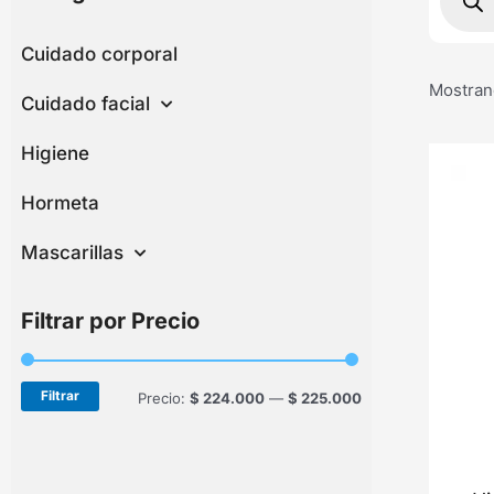
produc
Cuidado corporal
Mostran
Cuidado facial
Higiene
Hormeta
Mascarillas
Filtrar por Precio
Precio
Precio
Filtrar
Precio:
$ 224.000
—
$ 225.000
mínimo
máximo