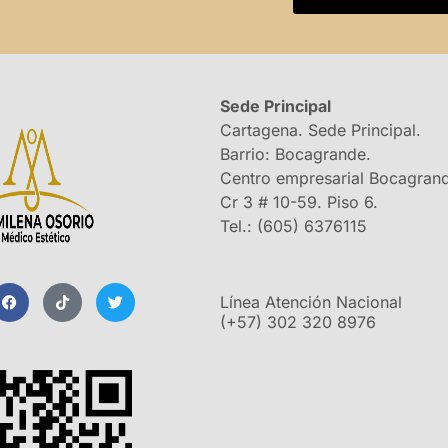
Sede Principal
Cartagena. Sede Principal.
Barrio: Bocagrande.
Centro empresarial Bocagran
Cr 3 # 10-59. Piso 6.
Tel.: (605) 6376115
F
T
T
a
i
w
Línea Atención Nacional
c
k
i
(+57) 302 320 8976
e
t
t
b
o
t
o
k
e
o
r
k