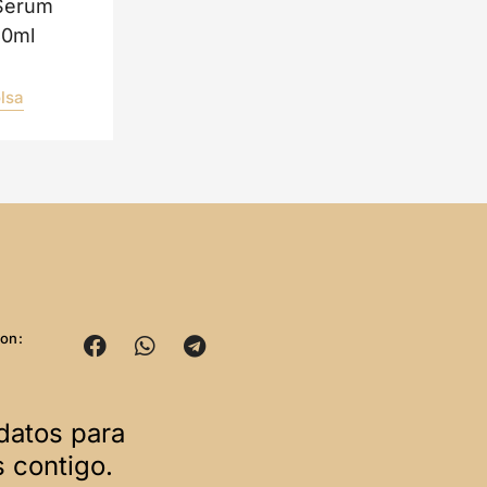
 Serum
30ml
olsa
on:
datos para
 contigo.