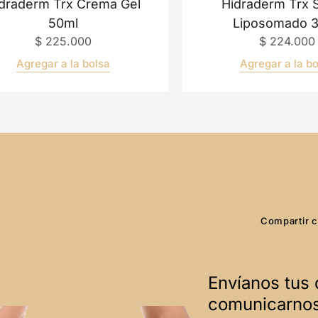
draderm Trx Crema Gel
Hidraderm Trx
50ml
Liposomado 
$
225.000
$
224.000
Agregar a la bolsa
Agregar a la b
N
Compartir c
Envíanos tus 
comunicarnos