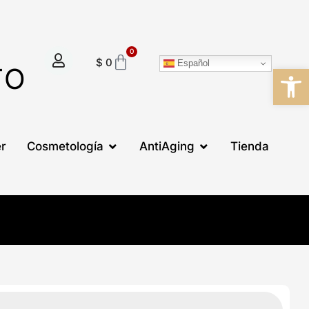
y
0
Cart
$
0
Español
Abrir
TO
Open Cosmetología
Open AntiAging
r
Cosmetología
AntiAging
Tienda