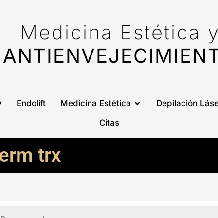
Medicina Estética 
ANTIENVEJECIMIEN
Open Medicina Estética
y
Endolift
Medicina Estética
Depilación Láse
Citas
erm trx
eda