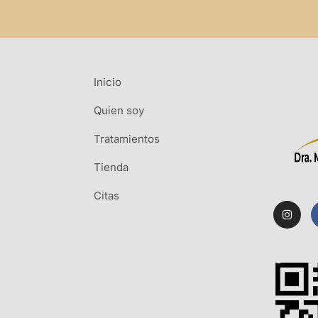
Inicio
Quien soy
Tratamientos
Tienda
Citas
I
n
s
t
a
g
r
a
m