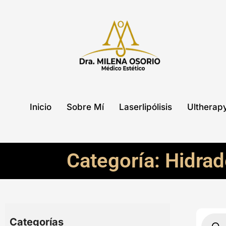
Ir
al
contenido
Inicio
Sobre Mí
Laserlipólisis
Ultherap
Categoría: Hidrad
Búsqu
de
Categorías